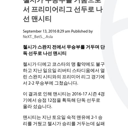
첼시가 무승부를 거둠으로
서 프리미어리그 선두로 나
선 맨시티
September 13, 2016 8:29 am
Published by
NeXT._BetS._.AsIa
첼시가
스완지
전에서
무승부를
거두며
단
독
선두로
나선
맨시티
첼시가 디에고 코스타의 맹 활약에도 불구
하고 지난 일요일 리버티 스타디움에서 열
린 스완지 시티와의 프리미어 리그 경기에
서 2-2 무승부에 그쳤습니다.
이 결과로 인해 맨시티는 2016-17 시즌 4경
기에서 승점 12점을 획득해 단독 선두로
올라 섰습니다.
맨시티는 지난 토요일 숙적 맨유에 2-1 승
리를 거뒀고 첼시가 승리를 거두는데 실패