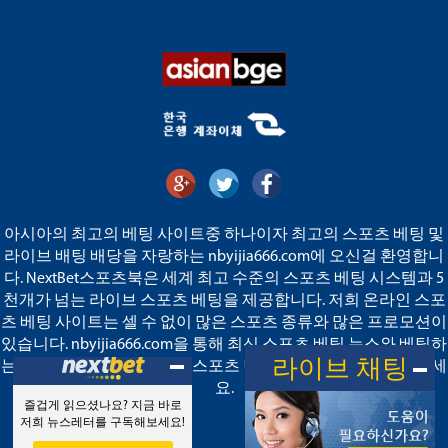
아시아의 최고의 베팅 사이트중 하나이자 최고의 스포츠 베팅 및
라이브 배팅 배당을 자랑하는 nbyijia666.com에 오신걸 환영합니
다. NextBet스포츠북은 세계 최고 수준의 스포츠 베팅 시스템과 5
천개가 넘는 라이브 스포츠 베팅을 제공합니다. 저희 온라인 스포
츠 베팅 사이트는 셀 수 없이 많은 스포츠 종류와 많은 프로모션이
있습니다. nbyijia666.com을 통해 최신 스포츠 베팅 뉴스와 베팅하
라이브 채팅
는 법 그리고 가장 좋아하는 스포츠 팀에 대한 통계 자료도 받으세
요.