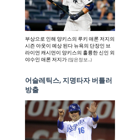
부상으로 인해 양키스의 루키 애론 저지의
시즌 아웃이 예상 된다 뉴욕의 단장인 브
라이언 캐시먼이 양키스의 훌륭한 신인 외
야수인 애론 저지가
(많은정보...)
어슬레틱스, 지명타자 버틀러
방출