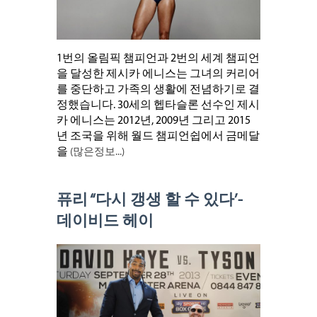
1번의 올림픽 챔피언과 2번의 세계 챔피언
을 달성한 제시카 에니스는 그녀의 커리어
를 중단하고 가족의 생활에 전념하기로 결
정했습니다. 30세의 헵타슬론 선수인 제시
카 에니스는 2012년, 2009년 그리고 2015
년 조국을 위해 월드 챔피언쉽에서 금메달
을
(많은정보...)
퓨리 “다시 갱생 할 수 있다’-
데이비드 헤이