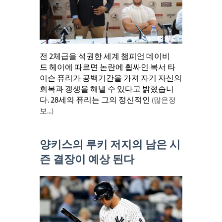
전 2체급을 석권한 세계 챔피언 데이비
드 헤이에 따르면 논란에 휩싸인 복서 타
이슨 퓨리가 공백기간을 가져 자기 자신의
회복과 갱생을 해낼 수 있다고 밝혔습니
다. 28세의 퓨리는 그의 정신적인
(많은정
보...)
양키스의 루키 저지의 남은 시
즌 결장이 예상 된다