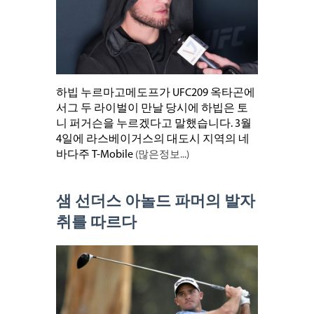
하빕 누르마고메도프가 UFC209 옥타곤에
서그 두 라이벌이 만날 당시에 하빕은 토
니 퍼거슨을 누르겠다고 말했습니다. 3월
4일에 라스베이거스의 대도시 지역의 네
바다주 T-Mobile
(많은정보...)
샘 선더스 아놀드 파머의 발자
취를 따르다