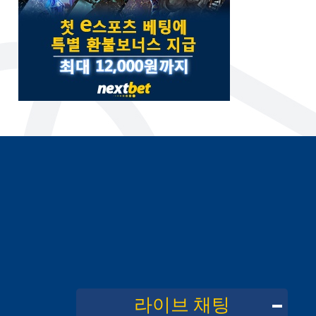
라이브 채팅